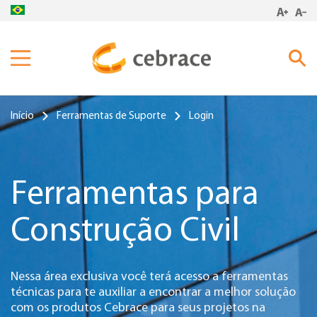
Produtos
Início
Ferramentas de Suporte
Login
Inspirações
Onde Encontrar
Cebrace Cool Lite Linha SK
Ferramentas para
Cebrace Cool Lite Linha K
Blog
Cebrace Cool Lite Linha S
Construção Civil
Ferramentas de Suporte
Cebrace Cool Lite Linha BR
Cebrace Reflecta
Nessa área exclusiva você terá acesso a ferramentas
Cebrace Laminado
técnicas para te auxiliar a encontrar a melhor solução
com os produtos Cebrace para seus projetos na