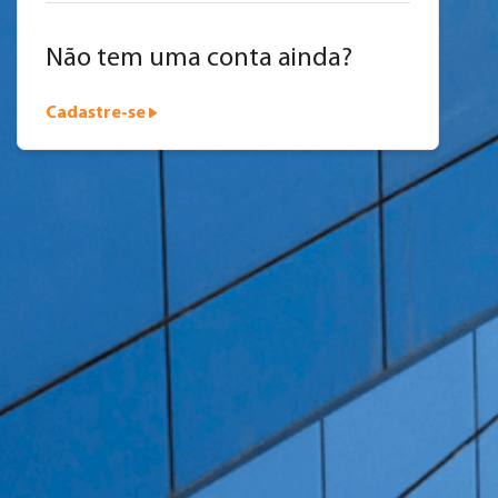
Não tem uma conta ainda?
Cebrace Thermo Vision
Cebrace Planitherm
Cadastre-se
Cebrace Eko Pro
Cebrace Atmos
Contraflam
Contraflam Lite
Vetroflam