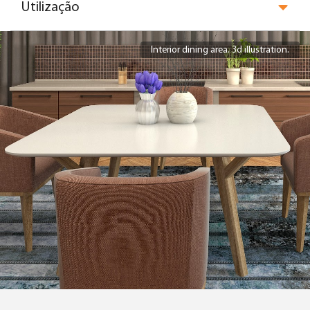
Utilização
Habitat by Cebrace
Interior dining area. 3d illustration.
Espelho Cebrace
Cebrace Texturizados
Cebrace Laqueado
Cebrace Reflex
Cebrace Reflecta
Cebrace Extra Clear
Cebrace Extra Grosso
Cebrace Reflecta
Cebrace Thermo Vision