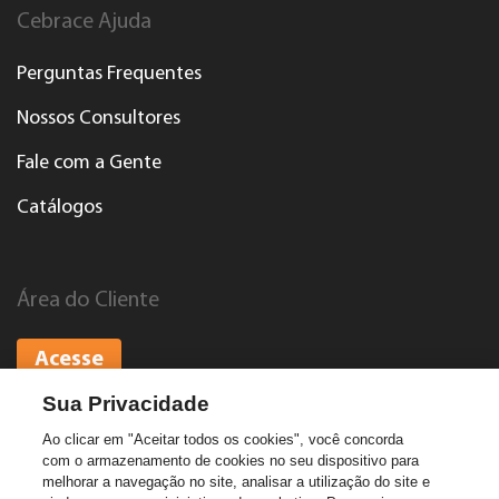
Cebrace Ajuda
Perguntas Frequentes
Nossos Consultores
Fale com a Gente
Catálogos
Área do Cliente
Acesse
Sua Privacidade
Ao clicar em "Aceitar todos os cookies", você concorda
com o armazenamento de cookies no seu dispositivo para
© Cebrace. Todos os direitos reservados.
melhorar a navegação no site, analisar a utilização do site e