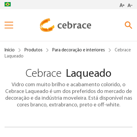
Produtos
Início
Produtos
Para decoração e interiores
Cebrace
Inspirações
Laqueado
Cebrace
Laqueado
Onde Encontrar
Cebrace Cool Lite Linha SK
Cebrace Cool Lite Linha K
Vidro com muito brilho e acabamento colorido, o
Blog
Cebrace Cool Lite Linha S
Cebrace Laqueado é um dos preferidos do mercado de
decoração e da indústria moveleira. Está disponível nas
Ferramentas de Suporte
Cebrace Cool Lite Linha BR
cores branco, extrabranco, preto e off-white.
Cebrace Reflecta
Cebrace Laminado