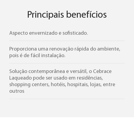
Principais benefícios
Cebrace Thermo Vision
Cebrace Planitherm
Aspecto envernizado e sofisticado.
Cebrace Eko Pro
Proporciona uma renovação rápida do ambiente,
pois é de fácil instalação.
Cebrace Atmos
Solução contemporânea e versátil, o Cebrace
Laqueado pode ser usado em residências,
shopping centers, hotéis, hospitais, lojas, entre
Contraflam
outros
Contraflam Lite
Vetroflam