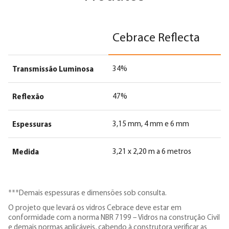
Cebrace Float
Cebrace Reflecta
Transmissão Luminosa
34%
Reflexão
47%
Espessuras
3,15 mm, 4 mm e 6 mm
Medida
3,21 x 2,20 m a 6 metros
***Demais espessuras e dimensões sob consulta.
O projeto que levará os vidros Cebrace deve estar em
conformidade com a norma NBR 7199 – Vidros na construção Civil
e demais normas aplicáveis, cabendo à construtora verificar as