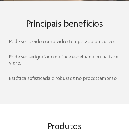
Cebrace Thermo Vision
Principais benefícios
Cebrace Planitherm
Cebrace Eko Pro
Pode ser usado como vidro temperado ou curvo.
Pode ser serigrafado na face espelhada ou na face
Cebrace Atmos
vidro.
Estética sofisticada e robustez no processamento
Contraflam
Contraflam Lite
Vetroflam
Produtos