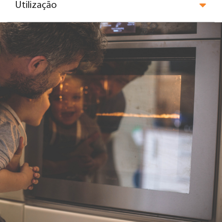
Utilização
Habitat by Cebrace
Espelho Cebrace
Cebrace Texturizados
Cebrace Laqueado
Cebrace Reflex
Cebrace Reflecta
Cebrace Extra Clear
Cebrace Extra Grosso
Cebrace Reflecta
Cebrace Thermo Vision