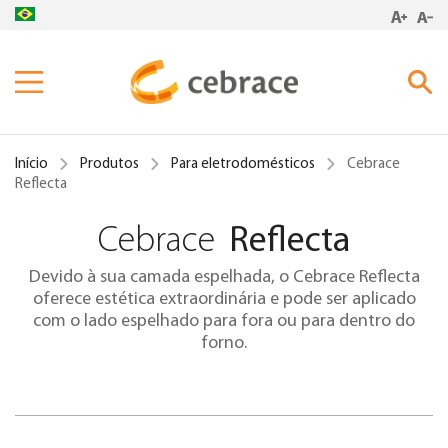
Produtos
Início
Produtos
Para eletrodomésticos
Cebrace
Inspirações
Reflecta
Cebrace
Reflecta
Onde Encontrar
Cebrace Cool Lite Linha SK
Cebrace Cool Lite Linha K
Devido à sua camada espelhada, o Cebrace Reflecta
Blog
Cebrace Cool Lite Linha S
oferece estética extraordinária e pode ser aplicado
com o lado espelhado para fora ou para dentro do
Ferramentas de Suporte
Cebrace Cool Lite Linha BR
forno.
Cebrace Reflecta
Cebrace Laminado