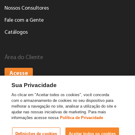
Nossos Consultores
Fale com a Gente
Catálogos
Área do Cliente
Acesse
Sua Privacidade
Ao clicar em "Aceitar todos os cookies", você concorda
com o armazenamento de cookies no seu dispositivo para
© Cebrace. Todos os direitos reservados.
melhorar a navegação no site, analisar a utilização do site e
ajudar nas nossas iniciativas de marketing. Para mais
Facebook
Instagram
informações acesse nossa
Política de Privacidade
Linkedin
Youtube
Definições de cookies
Aceitar todos os cookies